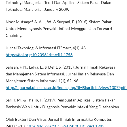
Teknologi Manajerial. Teori Dan Aplikasi Sistem Pakar Dalam
Teknologi Manajerial, January 2009.
Noor Mutsaqof, A. A., -, W., & Suryani, E. (2016). Sistem Pakar
Untuk Mendiagnosis Penyakit Infeksi Menggunakan Forward
Chaining.
Jurnal Teknologi & Informasi ITSmart, 4(1), 43.
https://doi.org/10.20961/its.v4i1.1758
Salisah, F. N., Lidya, L., & Defit, S. (2015). Jurnal Ilmiah Rekayasa
dan Manajemen Sistem Informasi. Jurnal Ilmiah Rekayasa Dan
Manajemen Sistem Informasi, 1(1), 62–66.
http://ejournal.uinsuska.ac.id/index.php/RMSI/article/view/1307/pdf
Sari, I. M., & Thalib, F. (2019). Pembuatan Aplikasi Sistem Pakar
Berbasis Web Untuk Diagnosis Penyakit Infeksi Yang Disebabkan
Oleh Bakteri Dan Virus. Jurnal Ilmiah Informatika Komputer,
24(1),1–13.
https://doi.org/10.35760/ik.2019.v24i1.1985