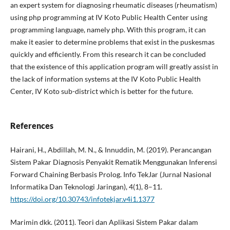
an expert system for diagnosing rheumatic diseases (rheumatism)
using php programming at IV Koto Public Health Center using
programming language, namely php. With this program, it can
make it easier to determine problems that exist in the puskesmas
quickly and efficiently. From this research it can be concluded
that the existence of this application program will greatly assist in
the lack of information systems at the IV Koto Public Health
Center, IV Koto sub-district which is better for the future.
References
Hairani, H., Abdillah, M. N., & Innuddin, M. (2019). Perancangan
Sistem Pakar Diagnosis Penyakit Rematik Menggunakan Inferensi
Forward Chaining Berbasis Prolog. Info TekJar (Jurnal Nasional
Informatika Dan Teknologi Jaringan), 4(1), 8–11.
https://doi.org/10.30743/infotekjar.v4i1.1377
Marimin dkk. (2011). Teori dan Aplikasi Sistem Pakar dalam